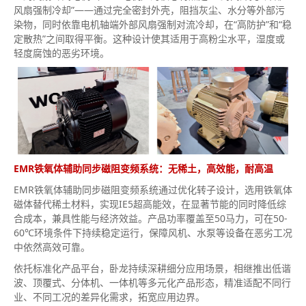
风扇强制冷却”——通过完全密封外壳，阻挡灰尘、水分等外部污
染物，同时依靠电机轴端外部风扇强制对流冷却，在“高防护”和“稳
定散热”之间取得平衡。这种设计使其适用于高粉尘水平，湿度或
轻度腐蚀的恶劣环境。
EMR铁氧体辅助同步磁阻变频系统：无稀土，高效能，耐高温
EMR铁氧体辅助同步磁阻变频系统通过优化转子设计，选用铁氧体
磁体替代稀土材料，实现IE5超高能效，在显著节能的同时降低综
合成本，兼具性能与经济效益。产品功率覆盖至50马力，可在50-
60℃环境条件下持续稳定运行，保障风机、水泵等设备在恶劣工况
中依然高效可靠。
依托标准化产品平台，卧龙持续深耕细分应用场景，相继推出低谐
波、顶覆式、分体机、一体机等多元化产品形态，精准适配不同行
业、不同工况的差异化需求，拓宽应用边界。