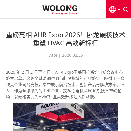
EN
重磅亮相 AHR Expo 2026！卧龙硬核技术
CN
重塑 HVAC 高效新标杆
日本語
Date | 2026.02.25
2026 年 2 月 2 日至 4 日，AHR Expo于美国‌拉斯维加斯会议中心‌
盛大启幕。‌这场全球暖通空调与制冷领域的行业盛会，吸引了一众
顶尖企业同台竞技，集中展示前沿技术、创新产品与解决方案。卧
龙，作为全球领先的工业企业，携核心电机及EC风机技术重磅登
场，以硬核实力为HVAC行业高效升级注入新动能。