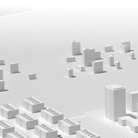
TYCP5系列低速直驱
WD200系列高性能
WD200系列高性能
余压余热发电解决方
汽改电
该系列电机是以永磁驱动和
采用先进的电机控制算法，
采用先进的电机控制算法，
新型驱动产品，能效等级符合
该系统解决方案可应用于钢
电机驱动系统主要有电机、
永磁同步电机和同步磁阻电
永磁同步电机和同步磁阻电
级
泥、油气、电力等行业具有
制系统等组成，取代原系统
靠， 高性能， 扩展能力强
靠， 高性能， 扩展能力强
源，开展回收利用发电的场
其水、油、汽等系统，结构
等特点。
等特点。
新能源发电场景。
方便。
查看详情
查看详情
查看详情
查看详情
查看详情