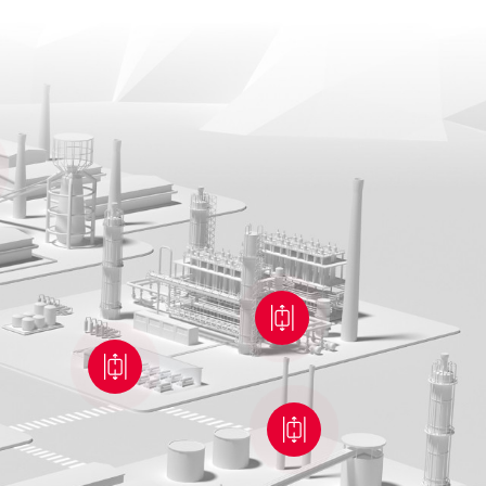
主运输应用
WEPM系列变频调速永磁同
WEPM系列变频调速永磁同
主运输应用系统采用高效率高功率
电机以带有永磁体的转子为特色，
电机以带有永磁体的转子为特色，
电机（永磁电滚筒）+变频调节，实
机更高效率和功率密度，同功率和
机更高效率和功率密度，同功率和
高效能。通过智能精准感知技术与
的机座号更小，能效等级符合IE4~I
的机座号更小，能效等级符合IE4~I
传输 ，对运行状态参数、电气设备
标一级
标一级
方位音像监控和数据传输，并对存
患进行诊断、预警，提高运输自动
故障预防能力。
查看详情
查看详情