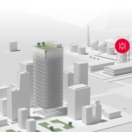
永磁同步电动机
矢量型低压变频器
矢量型低压变频器
案
高能效技术为核心的
 支持交流异步电机，
 支持交流异步电机，
IE5效率，国标一
铁、冶金、化工、水
变频器、变压器及控
机控制，具有高可
机控制，具有高可
高品位余热余压资
汽轮机组中汽轮机及
， 支持多传，易组柜
， 支持多传，易组柜
景以及生物质发电等
更加简单，维护更加