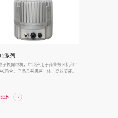
112系列
EC132系列
电子换向电机，广泛应用于商业鼓风机和工
新型电子换向电
VAC场合，产品具有机控一体、高效节能、
用于商业鼓风机和
控制、智能通信、诊断故障、安全舒适等特
列为消费者提供
高能效的需求。
看更多
查看更多