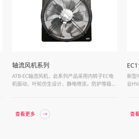
轴流风机系列
EC
ATB-EC轴流风机，此系列产品采用内转子EC电
新型
机驱动、叶轮仿生设计、静电喷涂，防护等级最
业H
高可达IP66 ，产品高效节能、安全可靠，广泛
变速
应用于冷凝器、商业蒸发器、冷却塔、热泵、农
点。
业/畜牧等行业领域。
查看更多
查