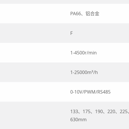
PA66、铝合金
F
1-4500r/min
1-25000m³/h
0-10V/PWM/RS485
133、175、190、220、22
630mm