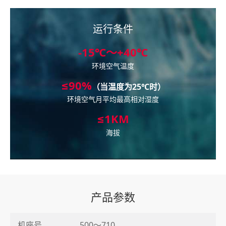
运行条件
-15℃～+40℃
环境空气温度
≤90%
（当温度为25℃时）
环境空气月平均最高相对湿度
≤1KM
海拔
产品参数
机座号
500～710