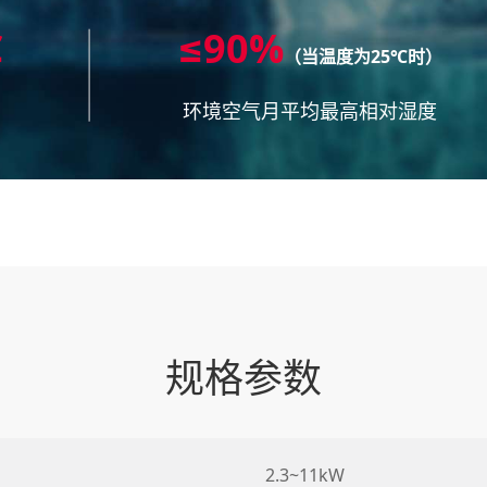
℃
≤90%
（当温度为25℃时）
环境空气月平均最高相对湿度
规格参数
2.3~11kW