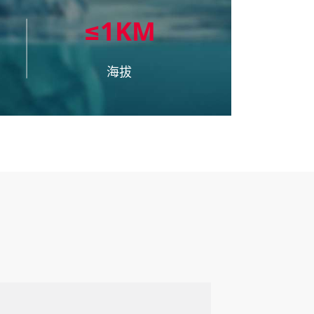
≤1KM
海拔