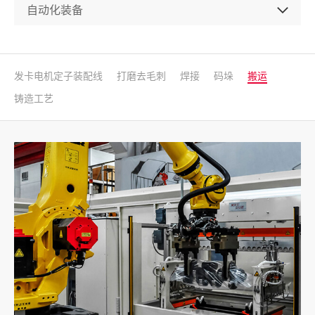
发卡电机定子装配线
打磨去毛刺
焊接
码垛
搬运
铸造工艺